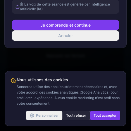
🤖 La voix de cette séance est générée par intelligence
Appliquer
artificielle (IA).
Voir
le détail
Je comprends et continue
Annuler
Appuyez sur lecture
Nous utilisons des cookies
Sonocrea utilise des cookies strictement nécessaires et, avec
votre accord, des cookies analytiques (Google Analytics) pour
0:00
5:37
améliorer l'expérience. Aucun cookie marketing n'est actif sans
votre consentement.
Personnaliser
Tout refuser
Tout accepter