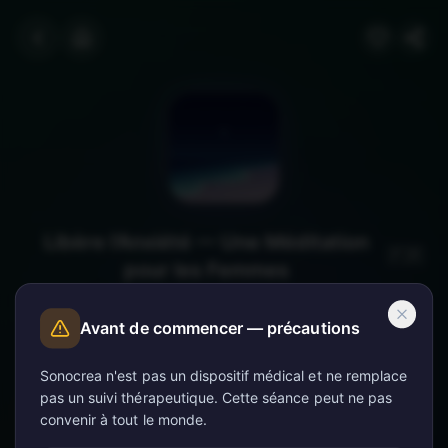
Libère l'Anxiété — Une Méditation
🇫🇷
pour les Femmes
Une guidance vocale douce accompagnée de fréquences
théta pour calmer l'anxiété et retrouver la paix intérieure.
Avant de commencer — précautions
Sonocrea n'est pas un dispositif médical et ne remplace
Setup recommandé
pas un suivi thérapeutique. Cette séance peut ne pas
Optimisé pour «
Libère l'Anxiété — Une Méditation pour les Femmes
convenir à tout le monde.
Alpha
(
10
Hz)
3
son
s