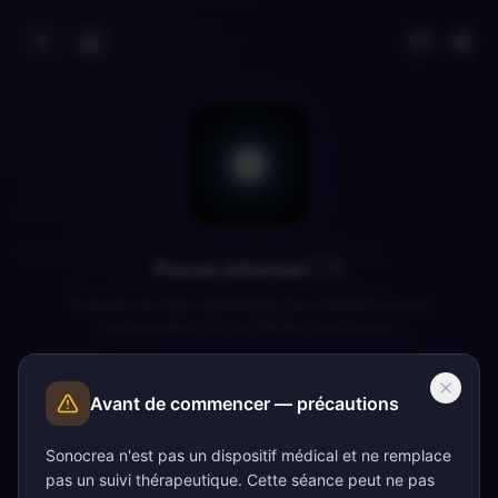
Focus intense
🇫🇷
Fréquences bêta optimisées pour améliorer votre
concentration lors de tâches importantes.
Setup recommandé
Avant de commencer — précautions
Optimisé pour «
Focus intense
»
Bêta
(
14
Hz)
3
son
s
Sonocrea n'est pas un dispositif médical et ne remplace
pas un suivi thérapeutique. Cette séance peut ne pas
Appliquer