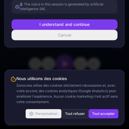
🤖 The voice in this session is generated by artificial
Appuyez sur lecture
intelligence (AI).
I understand and continue
Cancel
0:00
14:34
Nous utilisons des cookies
Minuteur
Sonocrea utilise des cookies strictement nécessaires et, avec
votre accord, des cookies analytiques (Google Analytics) pour
améliorer l'expérience. Aucun cookie marketing n'est actif sans
votre consentement.
Binaural Sounds
Personnaliser
Tout refuser
Tout accepter
Ambient Sounds