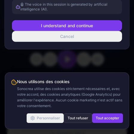
🤖 The voice in this session is generated by artificial
intelligence (AI).
I understand and continue
Cancel
0:00
22:22
Minuteur
Nous utilisons des cookies
Sonocrea utilise des cookies strictement nécessaires et, avec
votre accord, des cookies analytiques (Google Analytics) pour
améliorer l'expérience. Aucun cookie marketing n'est actif sans
Binaural Sounds
votre consentement.
Ambient Sounds
Personnaliser
Tout refuser
Tout accepter
Exporter MP3