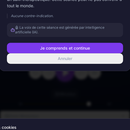
tout le monde.
Appuyez sur lecture
Aucune contre-indication.
🤖 La voix de cette séance est générée par intelligence
artificielle (IA).
Je comprends et continue
0:00
2:14
Annuler
Minuteur
Sons Binauraux
s cookies
Sons d'Ambiance