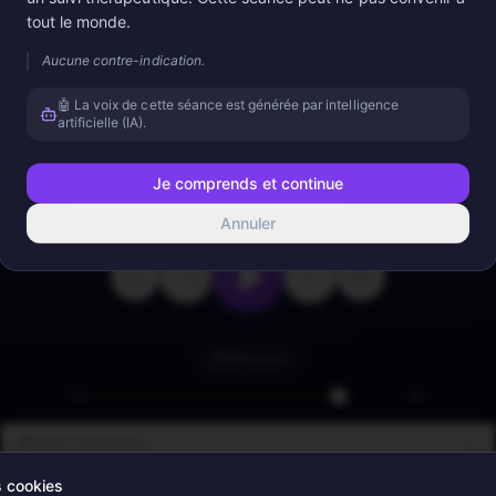
tout le monde.
Appuyez sur lecture
Aucune contre-indication.
🤖 La voix de cette séance est générée par intelligence
artificielle (IA).
Je comprends et continue
0:00
2:29
Annuler
Minuteur
Sons Binauraux
s cookies
Sons d'Ambiance