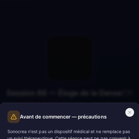
Session 66 — Éloge de la Danse
🇫🇷
Retrouver la joie du corps en mouvement — réconcilier l'esprit et la
chair dans la plénitude de l'expression vivante.
Avant de commencer — précautions
Sonocrea n'est pas un dispositif médical et ne remplace pas
un suivi thérapeutique. Cette séance peut ne pas convenir à