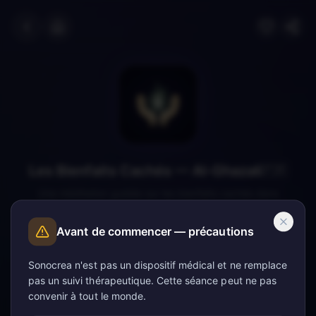
Les Bienfaits Cachés — Al-Ghazali
🇫🇷
Une méditation guidée sur les bienfaits cachés dans
l'adversité, inspirée du Livre de la Gratitude d'Al-Ghazali.
Apprendre à voir les dons invisibles que la difficulté recèle.
Avant de commencer — précautions
Sonocrea n'est pas un dispositif médical et ne remplace
pas un suivi thérapeutique. Cette séance peut ne pas
convenir à tout le monde.