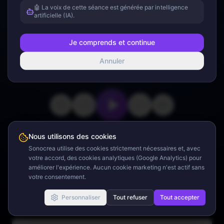
Appuyez sur lecture
🤖 La voix de cette séance est générée par intelligence
artificielle (IA).
Je comprends et continue
Annuler
0:00
7:36
Nous utilisons des cookies
Minuteur
Sonocrea utilise des cookies strictement nécessaires et, avec
votre accord, des cookies analytiques (Google Analytics) pour
améliorer l'expérience. Aucun cookie marketing n'est actif sans
votre consentement.
Sons Binauraux
Personnaliser
Tout refuser
Tout accepter
Sons d'Ambiance