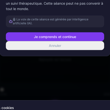
Optimisé pour «
La Méditation de l'Âme Entrepreneuriale — Sagesse Ancienne
un suivi thérapeutique. Cette séance peut ne pas convenir à
tout le monde.
Theta
(
6
Hz)
3
son
s
Appliquer
🤖 La voix de cette séance est générée par intelligence
artificielle (IA).
Voir
le détail
Je comprends et continue
Annuler
Appuyez sur lecture
0:00
4:10
s cookies