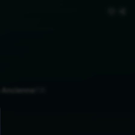
e Ancienne
🇫🇷